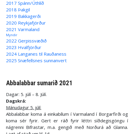
2017 Spánn/Úthlíð
2018 Þakgil
2019 Bakkagerði
2020 Reykjafjörður
2021 Varmaland
Myndir
2022 Gerpissvæðið
2023 Hvalfjörður
2024 Langanes til Rauðaness
2025 Snæfellsnes sunnanvert
Abbalabbar sumarið 2021
Dagar: 5. júlí – 8. Júlí.
Dagskrá:
Mánudagur 5. júlí:
Abbalabbar koma á einkabílum í Varmaland í Borgarfirði og
koma sér fyrir. Gert er ráð fyrir léttri síðdegisgöngu í
nágrenni Bifrastar, m.a. gengið með Norðurá að Glanna.
Lagt af stað um kl. 16.