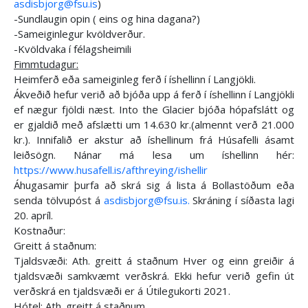
asdisbjorg@fsu.is
)
-Sundlaugin opin ( eins og hina dagana?)
-Sameiginlegur kvöldverður.
-Kvöldvaka í félagsheimili
Fimmtudagur:
Heimferð eða sameiginleg ferð í íshellinn í Langjökli.
Ákveðið hefur verið að bjóða upp á ferð í íshellinn í Langjökli
ef nægur fjöldi næst. Into the Glacier bjóða hópafslátt og
er gjaldið með afslætti um 14.630 kr.(almennt verð 21.000
kr.). Innifalið er akstur að íshellinum frá Húsafelli ásamt
leiðsögn. Nánar má lesa um íshellinn hér:
https://www.husafell.is/afthreying/ishellir
Áhugasamir þurfa að skrá sig á lista á Bollastöðum eða
senda tölvupóst á
asdisbjorg@fsu.is
.
Skráning í síðasta lagi
20. apríl.
Kostnaður:
Greitt á staðnum:
Tjaldsvæði: Ath. greitt á staðnum Hver og einn greiðir á
tjaldsvæði samkvæmt verðskrá. Ekki hefur verið gefin út
verðskrá en tjaldsvæði er á Útilegukorti 2021.
Hótel: Ath. greitt á staðnum