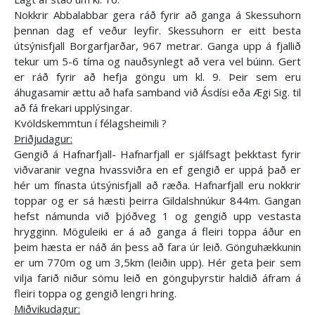
Nokkrir Abbalabbar gera ráð fyrir að ganga á Skessuhorn
þennan dag ef veður leyfir. Skessuhorn er eitt besta
útsýnisfjall Borgarfjarðar, 967 metrar. Ganga upp á fjallið
tekur um 5-6 tíma og nauðsynlegt að vera vel búinn. Gert
er ráð fyrir að hefja göngu um kl. 9. Þeir sem eru
áhugasamir ættu að hafa samband við Ásdísi eða Ægi Sig. til
að fá frekari upplýsingar.
Kvöldskemmtun í félagsheimili ?
Þriðjudagur:
Gengið á Hafnarfjall- Hafnarfjall er sjálfsagt þekktast fyrir
viðvaranir vegna hvassviðra en ef gengið er uppá það er
hér um fínasta útsýnisfjall að ræða. Hafnarfjall eru nokkrir
toppar og er sá hæsti þeirra Gildalshnúkur 844m. Gangan
hefst námunda við þjóðveg 1 og gengið upp vestasta
hrygginn. Möguleiki er á að ganga á fleiri toppa áður en
þeim hæsta er náð án þess að fara úr leið. Gönguhækkunin
er um 770m og um 3,5km (leiðin upp). Hér geta þeir sem
vilja farið niður sömu leið en gönguþyrstir haldið áfram á
fleiri toppa og gengið lengri hring.
Miðvikudagur: