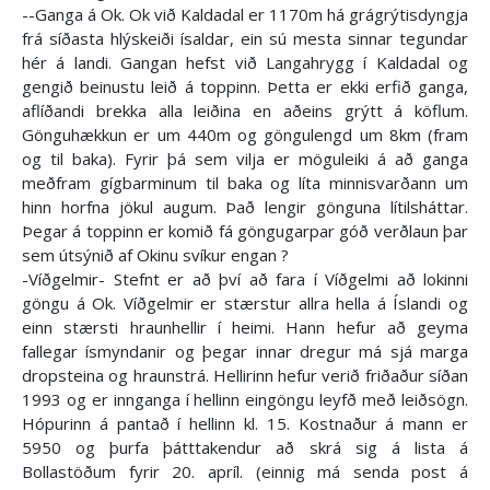
--Ganga á Ok. Ok við Kaldadal er 1170m há grágrýtisdyngja
frá síðasta hlýskeiði ísaldar, ein sú mesta sinnar tegundar
hér á landi. Gangan hefst við Langahrygg í Kaldadal og
gengið beinustu leið á toppinn. Þetta er ekki erfið ganga,
aflíðandi brekka alla leiðina en aðeins grýtt á köflum.
Gönguhækkun er um 440m og göngulengd um 8km (fram
og til baka). Fyrir þá sem vilja er möguleiki á að ganga
meðfram gígbarminum til baka og líta minnisvarðann um
hinn horfna jökul augum. Það lengir gönguna lítilsháttar.
Þegar á toppinn er komið fá göngugarpar góð verðlaun þar
sem útsýnið af Okinu svíkur engan ?
-Víðgelmir- Stefnt er að því að fara í Víðgelmi að lokinni
göngu á Ok. Víðgelmir er stærstur allra hella á Íslandi og
einn stærsti hraunhellir í heimi. Hann hefur að geyma
fallegar ísmyndanir og þegar innar dregur má sjá marga
dropsteina og hraunstrá. Hellirinn hefur verið friðaður síðan
1993 og er innganga í hellinn eingöngu leyfð með leiðsögn.
Hópurinn á pantað í hellinn kl. 15. Kostnaður á mann er
5950 og þurfa þátttakendur að skrá sig á lista á
Bollastöðum fyrir 20. apríl. (einnig má senda post á