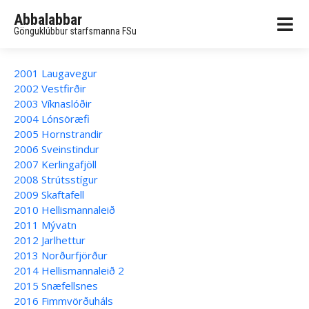
Abbalabbar
Gönguklúbbur starfsmanna FSu
2001 Laugavegur
2002 Vestfirðir
2003 Víknaslóðir
2004 Lónsöræfi
2005 Hornstrandir
2006 Sveinstindur
2007 Kerlingafjöll
2008 Strútsstígur
2009 Skaftafell
2010 Hellismannaleið
2011 Mývatn
2012 Jarlhettur
2013 Norðurfjörður
2014 Hellismannaleið 2
2015 Snæfellsnes
2016 Fimmvörðuháls