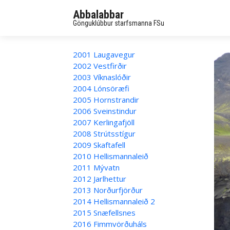
Abbalabbar
Gönguklúbbur starfsmanna FSu
2001 Laugavegur
2002 Vestfirðir
2003 Víknaslóðir
2004 Lónsöræfi
2005 Hornstrandir
2006 Sveinstindur
2007 Kerlingafjöll
2008 Strútsstígur
2009 Skaftafell
2010 Hellismannaleið
2011 Mývatn
2012 Jarlhettur
2013 Norðurfjörður
2014 Hellismannaleið 2
2015 Snæfellsnes
2016 Fimmvörðuháls